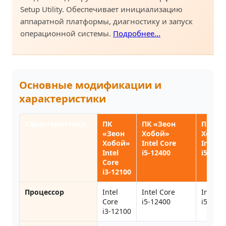
Setup Utility. Обеспечивает инициализацию
аппаратной платформы, диагностику и запуск
операционной системы.
Подробнее...
Основные модификации и
характеристики
Характеристика
ПК
ПК «Зеон
ПК «З
«Зеон
Хобой»
Хобой
Хобой»
Intel Core
Intel C
Intel
i5‑12400
i5‑126
Core
i3‑12100
Процессор
Intel
Intel Core
Intel C
Core
i5‑12400
i5‑126
i3‑12100