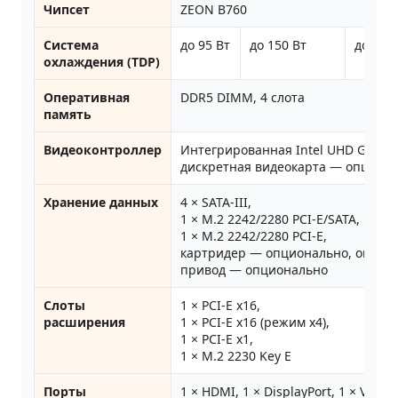
Чипсет
ZEON B760
Система
до 95 Вт
до 150 Вт
до 220
охлаждения (TDP)
Оперативная
DDR5 DIMM, 4 слота
память
Видеоконтроллер
Интегрированная Intel UHD Graphi
дискретная видеокарта — опцион
Хранение данных
4 × SATA‑III,
1 × M.2 2242/2280 PCI‑E/SATA,
1 × M.2 2242/2280 PCI‑E,
картридер — опционально, оптич
привод — опционально
Слоты
1 × PCI‑E x16,
расширения
1 × PCI‑E x16 (режим x4),
1 × PCI‑E x1,
1 × M.2 2230 Key E
Порты
1 × HDMI, 1 × DisplayPort, 1 × VGA,