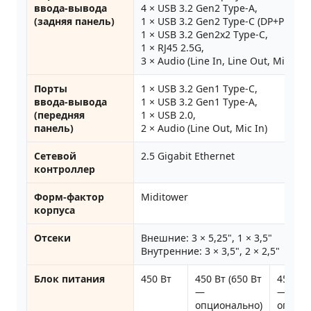
ввода‑вывода
4 × USB 3.2 Gen2 Type‑A,
(задняя панель)
1 × USB 3.2 Gen2 Type‑C (DP+PD 15 В
1 × USB 3.2 Gen2x2 Type‑C,
1 × RJ45 2.5G,
3 × Audio (Line In, Line Out, Mic In)
Порты
1 × USB 3.2 Gen1 Type‑C,
ввода‑вывода
1 × USB 3.2 Gen1 Type‑A,
(передняя
1 × USB 2.0,
панель)
2 × Audio (Line Out, Mic In)
Сетевой
2.5 Gigabit Ethernet
контроллер
Форм‑фактор
Miditower
корпуса
Отсеки
Внешние: 3 × 5,25", 1 × 3,5"
Внутренние: 3 × 3,5", 2 × 2,5"
Блок питания
450 Вт
450 Вт (650 Вт
450 Вт 
—
—
опционально)
опцион