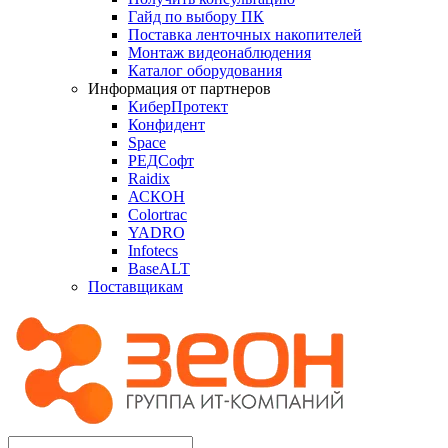
Гайд по выбору ПК
Поставка ленточных накопителей
Монтаж видеонаблюдения
Каталог оборудования
Информация от партнеров
КиберПротект
Конфидент
Space
РЕДСофт
Raidix
АСКОН
Colortrac
YADRO
Infotecs
BaseALT
Поставщикам