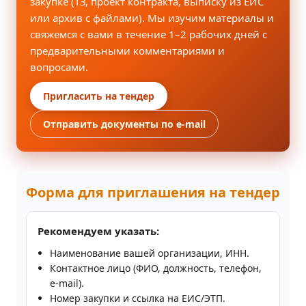
закупке (ТЗ, проект контракта, выписку из ЕИС
или архив с файлами). Мы изучим материалы и
свяжемся с вами в течение 1–2 рабочих дней с
предварительными комментариями и
вопросами.
Пригласить на тендер
Отправить документы по e‑mail
Форма для приглашения на тендер
Рекомендуем указать:
Наименование вашей организации, ИНН.
Контактное лицо (ФИО, должность, телефон,
e‑mail).
Номер закупки и ссылка на ЕИС/ЭТП.