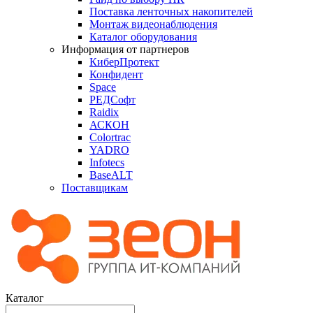
Поставка ленточных накопителей
Монтаж видеонаблюдения
Каталог оборудования
Информация от партнеров
КиберПротект
Конфидент
Space
РЕДСофт
Raidix
АСКОН
Colortrac
YADRO
Infotecs
BaseALT
Поставщикам
Каталог