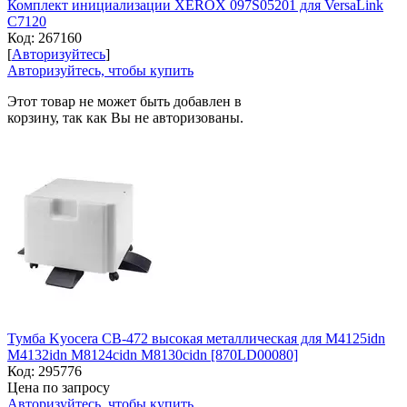
Комплект инициализации XEROX 097S05201 для VersaLink
C7120
Код:
267160
[
Авторизуйтесь
]
Авторизуйтесь, чтобы купить
Этот товар не может быть добавлен в
корзину, так как Вы не авторизованы.
Тумба Kyocera CB-472 высокая металлическая для M4125idn
M4132idn M8124cidn M8130cidn [870LD00080]
Код:
295776
Цена по запросу
Авторизуйтесь, чтобы купить