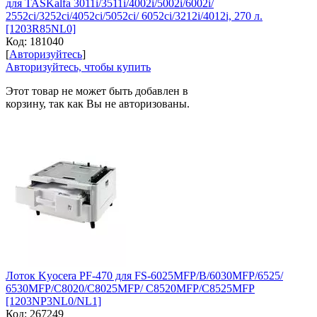
для TASKalfa 3011i/3511i/4002i/5002i/6002i/
2552ci/3252ci/4052ci/5052ci/ 6052ci/3212i/4012i, 270 л.
[1203R85NL0]
Код:
181040
[
Авторизуйтесь
]
Авторизуйтесь, чтобы купить
Этот товар не может быть добавлен в
корзину, так как Вы не авторизованы.
Лоток Kyocera PF-470 для FS-6025MFP/B/6030MFP/6525/
6530MFP/C8020/C8025MFP/ C8520MFP/C8525MFP
[1203NP3NL0/NL1]
Код:
267249