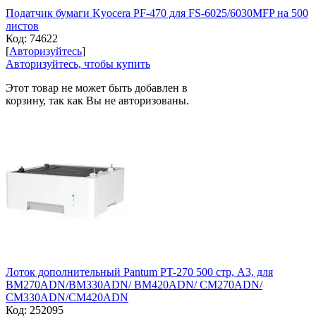
Податчик бумаги Kyocera PF-470 для FS-6025/6030MFP на 500
листов
Код:
74622
[
Авторизуйтесь
]
Авторизуйтесь, чтобы купить
Этот товар не может быть добавлен в
корзину, так как Вы не авторизованы.
Лоток дополнительный Pantum PT-270 500 стр, A3, для
BM270ADN/BM330ADN/ BM420ADN/ CM270ADN/
CM330ADN/CM420ADN
Код:
252095