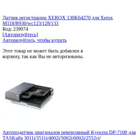
Датчик регистрации XEROX 130K64270 для Xerox
M118/B930/wc123/128/133
Код:
239074
[
Авторизуйтесь
]
Авторизуйтесь, чтобы купить
Этот товар не может быть добавлен в
корзину, так как Вы не авторизованы.
Автоподатчик оригиналов реверсивный Kyocera DP-7100 для
TASKalfa 3011i/3511i/4002i/5002i/6002i/2552ci/