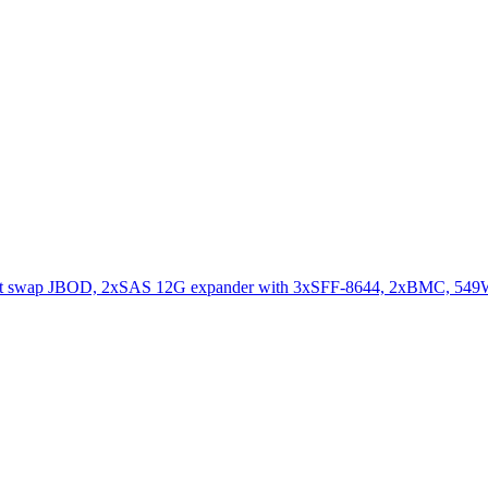
swap JBOD, 2xSAS 12G expander with 3xSFF-8644, 2xBMC, 549W 1+1 