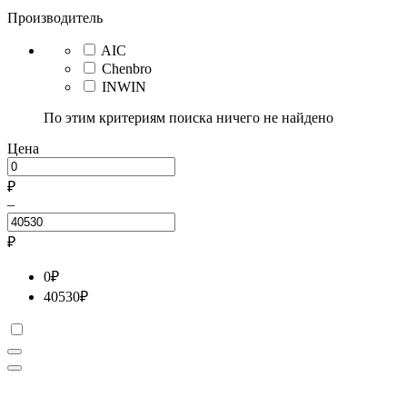
Производитель
AIC
Chenbro
INWIN
По этим критериям поиска ничего не найдено
Цена
₽
–
₽
0
₽
40530
₽