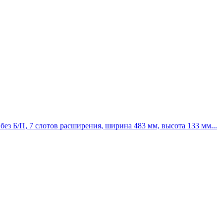
ез Б/П, 7 слотов расширения, ширина 483 мм, высота 133 мм...