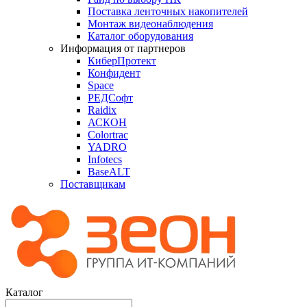
Поставка ленточных накопителей
Монтаж видеонаблюдения
Каталог оборудования
Информация от партнеров
КиберПротект
Конфидент
Space
РЕДСофт
Raidix
АСКОН
Colortrac
YADRO
Infotecs
BaseALT
Поставщикам
Каталог