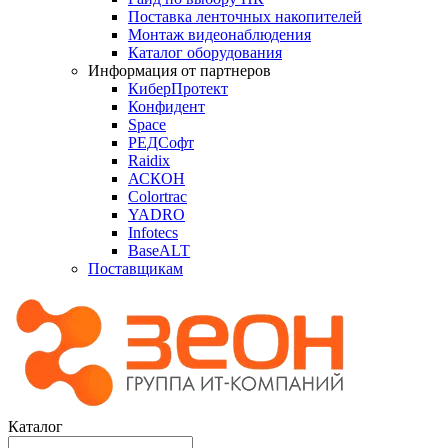
Поставка ленточных накопителей
Монтаж видеонаблюдения
Каталог оборудования
Информация от партнеров
КиберПротект
Конфидент
Space
РЕДСофт
Raidix
АСКОН
Colortrac
YADRO
Infotecs
BaseALT
Поставщикам
Каталог