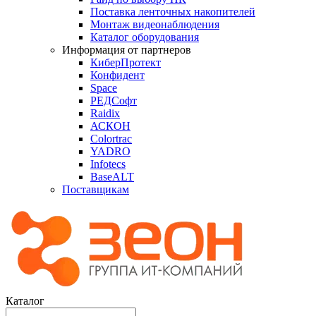
Поставка ленточных накопителей
Монтаж видеонаблюдения
Каталог оборудования
Информация от партнеров
КиберПротект
Конфидент
Space
РЕДСофт
Raidix
АСКОН
Colortrac
YADRO
Infotecs
BaseALT
Поставщикам
Каталог