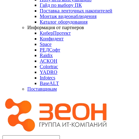
Гайд по выбору ПК
Поставка ленточных накопителей
Монтаж видеонаблюдения
Каталог оборудования
Информация от партнеров
КиберПротект
Конфидент
Space
РЕДСофт
Raidix
АСКОН
Colortrac
YADRO
Infotecs
BaseALT
Поставщикам