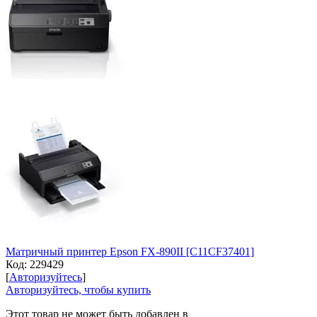
Матричный принтер Epson FX-890II [C11CF37401]
Код:
229429
[
Авторизуйтесь
]
Авторизуйтесь, чтобы купить
Этот товар не может быть добавлен в