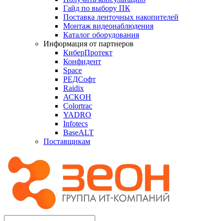
Гайд по выбору ПК
Поставка ленточных накопителей
Монтаж видеонаблюдения
Каталог оборудования
Информация от партнеров
КиберПротект
Конфидент
Space
РЕДСофт
Raidix
АСКОН
Colortrac
YADRO
Infotecs
BaseALT
Поставщикам