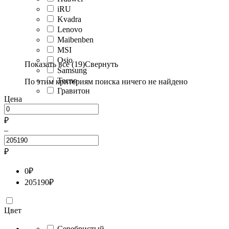
iRU
Kvadra
Lenovo
Maibenben
MSI
Osio
Показать все (19)
Свернуть
Samsung
Tecno
По этим критериям поиска ничего не найдено
Гравитон
Цена
₽
–
₽
0
₽
205190
₽
Цвет
Серебристый