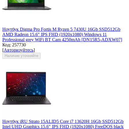
Ноутбук Digma Pro Fortis M Ryzen 5 7430U 16Gb SSD512Gb
AMD Radeon 15.6" IPS FHD (1920x1080) Windows 11
Professional grey WiFi BT Cam 4250mAh [DN15R5-ADXW07]
Код:
257730
[
Авторизуйтесь
]
Наличие уточняйте
Ноутбук iRU Strato 15ALID5 Core i7 13620H 16Gb SSD512Gb
Intel UHD Graphics 15.6" IPS FHD (1920x1080) FreeDOS black