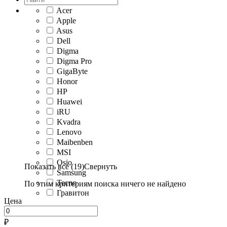
Acer
Apple
Asus
Dell
Digma
Digma Pro
GigaByte
Honor
HP
Huawei
iRU
Kvadra
Lenovo
Maibenben
MSI
Osio
Показать все (19)
Свернуть
Samsung
Tecno
По этим критериям поиска ничего не найдено
Гравитон
Цена
₽