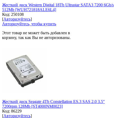
Жесткий диск Western Digital 18Tb Ultrastar SATA3 7200 6Gb/s
512Mb [WUH721818ALE6L4]
Код:
250108
[
Авторизуйтесь
]
Авторизуйтесь, чтобы купить
Этот товар не может быть добавлен в
корзину, так как Вы не авторизованы.
Жесткий диск Seagate 4Tb Constellation ES.3 SAS 2.0 3.5"
7200rpm 128Mb [ST4000NM0023]
Код:
86229
[
Авторизуйтесь
]