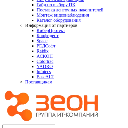
Гайд по выбору ПК
Поставка ленточных накопителей
Монтаж видеонаблюдения
Каталог оборудования
Информация от партнеров
КиберПротект
Конфидент
Space
РЕДСофт
Raidix
АСКОН
Colortrac
YADRO
Infotecs
BaseALT
Поставщикам