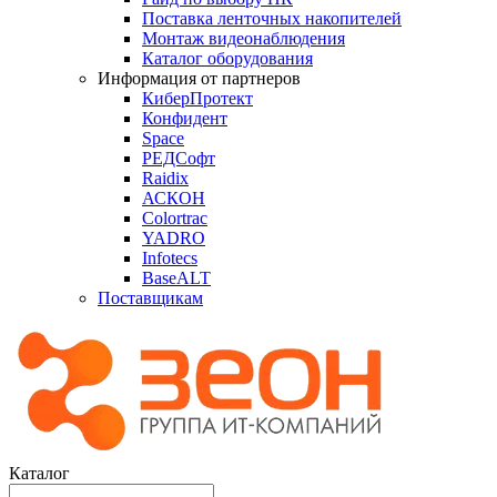
Поставка ленточных накопителей
Монтаж видеонаблюдения
Каталог оборудования
Информация от партнеров
КиберПротект
Конфидент
Space
РЕДСофт
Raidix
АСКОН
Colortrac
YADRO
Infotecs
BaseALT
Поставщикам
Каталог