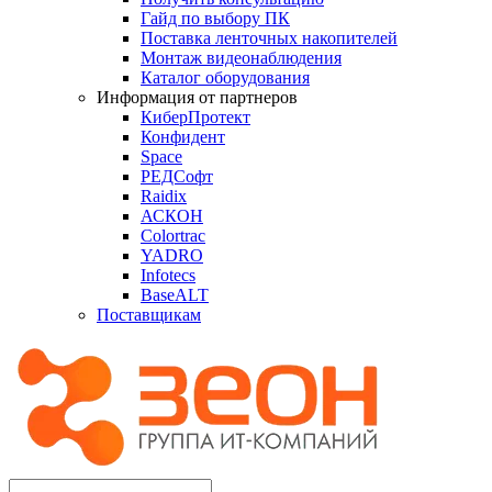
Гайд по выбору ПК
Поставка ленточных накопителей
Монтаж видеонаблюдения
Каталог оборудования
Информация от партнеров
КиберПротект
Конфидент
Space
РЕДСофт
Raidix
АСКОН
Colortrac
YADRO
Infotecs
BaseALT
Поставщикам