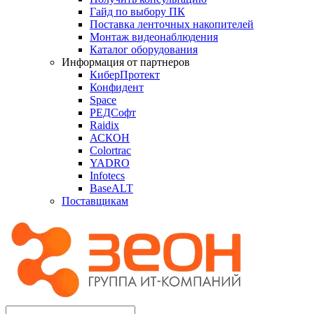
Гайд по выбору ПК
Поставка ленточных накопителей
Монтаж видеонаблюдения
Каталог оборудования
Информация от партнеров
КиберПротект
Конфидент
Space
РЕДСофт
Raidix
АСКОН
Colortrac
YADRO
Infotecs
BaseALT
Поставщикам