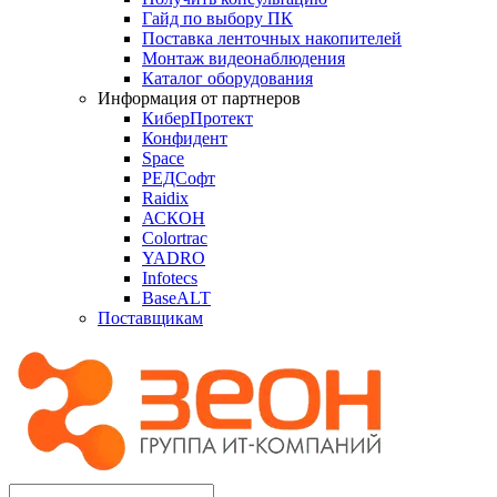
Гайд по выбору ПК
Поставка ленточных накопителей
Монтаж видеонаблюдения
Каталог оборудования
Информация от партнеров
КиберПротект
Конфидент
Space
РЕДСофт
Raidix
АСКОН
Colortrac
YADRO
Infotecs
BaseALT
Поставщикам