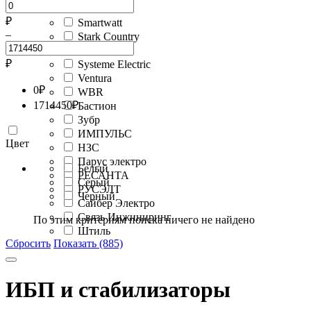
Rucelf
₽
Smartwatt
–
Stark Country
SVC
₽
Systeme Electric
Ventura
0
₽
WBR
1714450
₽
Бастион
Зубр
ИМПУЛЬС
Цвет
НЗС
Парус электро
Белый
РЕСАНТА
Серый
РУСЭЛТ
Черный
Сайбер Электро
Связь Инжиниринг
По этим критериям поиска ничего не найдено
Штиль
Сбросить
Показать (885)
ИБП и стабилизаторы