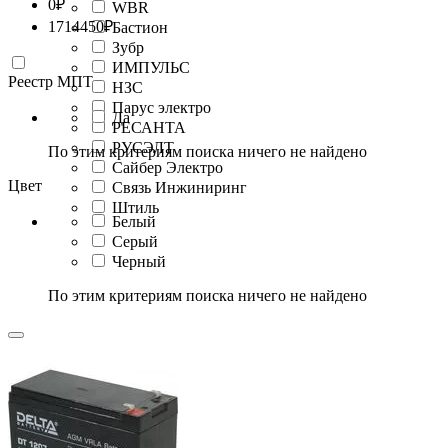
0
₽
WBR
1714450
₽
Бастион
Зубр
ИМПУЛЬС
Реестр МПТ
НЗС
Парус электро
Да
РЕСАНТА
РУСЭЛТ
По этим критериям поиска ничего не найдено
Сайбер Электро
Цвет
Связь Инжиниринг
Штиль
Белый
Серый
Черный
По этим критериям поиска ничего не найдено