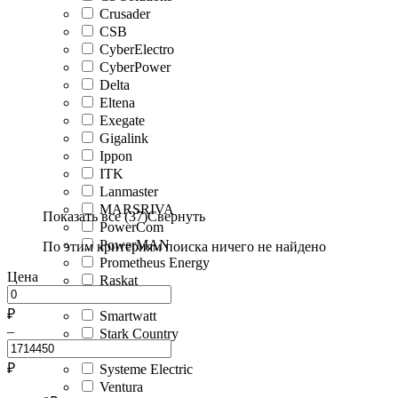
Crusader
CSB
CyberElectro
CyberPower
Delta
Eltena
Exegate
Gigalink
Ippon
ITK
Lanmaster
MARSRIVA
Показать все (37)
Свернуть
PowerCom
PowerMAN
По этим критериям поиска ничего не найдено
Prometheus Energy
Цена
Raskat
Rucelf
₽
Smartwatt
–
Stark Country
SVC
₽
Systeme Electric
Ventura