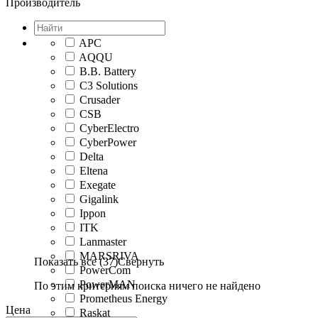
Производитель
APC
AQQU
B.B. Battery
C3 Solutions
Crusader
CSB
CyberElectro
CyberPower
Delta
Eltena
Exegate
Gigalink
Ippon
ITK
Lanmaster
MARSRIVA
Показать все (37)
Свернуть
PowerCom
PowerMAN
По этим критериям поиска ничего не найдено
Prometheus Energy
Цена
Raskat