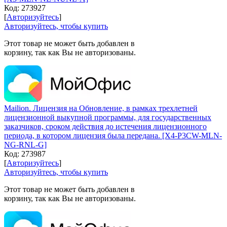
Код:
273927
[
Авторизуйтесь
]
Авторизуйтесь, чтобы купить
Этот товар не может быть добавлен в
корзину, так как Вы не авторизованы.
Mailion. Лицензия на Обновление, в рамках трехлетней
лицензионной выкупной программы, для государственных
заказчиков, сроком действия до истечения лицензионного
периода, в котором лицензия была передана. [X4-P3CW-MLN-
NG-RNL-G]
Код:
273987
[
Авторизуйтесь
]
Авторизуйтесь, чтобы купить
Этот товар не может быть добавлен в
корзину, так как Вы не авторизованы.