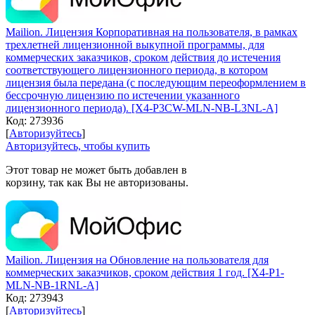
Mailion. Лицензия Корпоративная на пользователя, в рамках
трехлетней лицензионной выкупной программы, для
коммерческих заказчиков, сроком действия до истечения
соответствующего лицензионного периода, в котором
лицензия была передана (с последующим переоформлением в
бессрочную лицензию по истечении указанного
лицензионного периода). [X4-P3CW-MLN-NB-L3NL-A]
Код:
273936
[
Авторизуйтесь
]
Авторизуйтесь, чтобы купить
Этот товар не может быть добавлен в
корзину, так как Вы не авторизованы.
Mailion. Лицензия на Обновление на пользователя для
коммерческих заказчиков, сроком действия 1 год. [X4-P1-
MLN-NB-1RNL-A]
Код:
273943
[
Авторизуйтесь
]