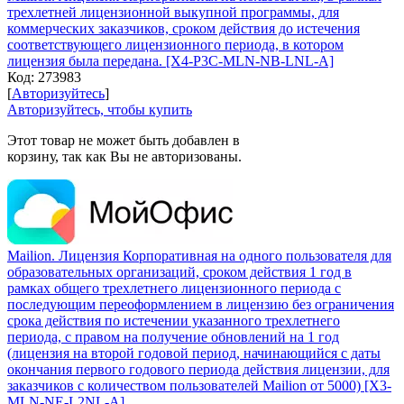
трехлетней лицензионной выкупной программы, для
коммерческих заказчиков, сроком действия до истечения
соответствующего лицензионного периода, в котором
лицензия была передана. [X4-P3C-MLN-NB-LNL-A]
Код:
273983
[
Авторизуйтесь
]
Авторизуйтесь, чтобы купить
Этот товар не может быть добавлен в
корзину, так как Вы не авторизованы.
Mailion. Лицензия Корпоративная на одного пользователя для
образовательных организаций, сроком действия 1 год в
рамках общего трехлетнего лицензионного периода с
последующим переоформлением в лицензию без ограничения
срока действия по истечении указанного трехлетнего
периода, с правом на получение обновлений на 1 год
(лицензия на второй годовой период, начинающийся с даты
окончания первого годового периода действия лицензии, для
заказчиков с количеством пользователей Mailion от 5000) [X3-
MLN-NЕ-L2NL-A]