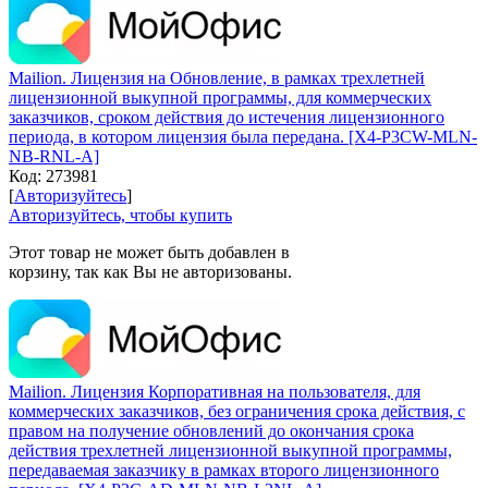
Mailion. Лицензия на Обновление, в рамках трехлетней
лицензионной выкупной программы, для коммерческих
заказчиков, сроком действия до истечения лицензионного
периода, в котором лицензия была передана. [X4-P3CW-MLN-
NB-RNL-A]
Код:
273981
[
Авторизуйтесь
]
Авторизуйтесь, чтобы купить
Этот товар не может быть добавлен в
корзину, так как Вы не авторизованы.
Mailion. Лицензия Корпоративная на пользователя, для
коммерческих заказчиков, без ограничения срока действия, с
правом на получение обновлений до окончания срока
действия трехлетней лицензионной выкупной программы,
передаваемая заказчику в рамках второго лицензионного