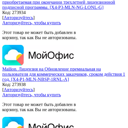
приобретаемая при окончании трехлетней лицензионной
подписной программы. [X4-P3-MLN-NG-LONL-G]
Код:
273934
[
Авторизуйтесь
]
Авторизуйтесь, чтобы купить
Этот товар не может быть добавлен в
корзину, так как Вы не авторизованы.
Mailion. Лицензия на Обновление премиальная на
пользователя для коммерческих заказчиков, сроком действия 1
год. [X4-P1-MLN-NBSP-1RNL-A]
Код:
273938
[
Авторизуйтесь
]
Авторизуйтесь, чтобы купить
Этот товар не может быть добавлен в
корзину, так как Вы не авторизованы.