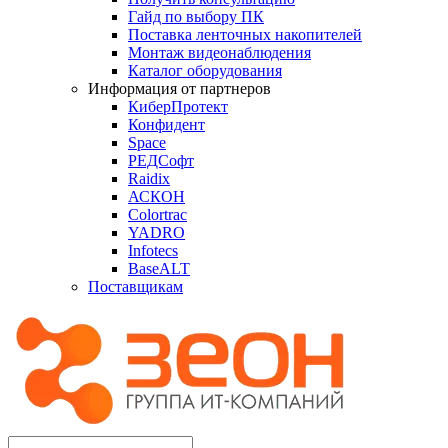
Гайд по выбору ПК
Поставка ленточных накопителей
Монтаж видеонаблюдения
Каталог оборудования
Информация от партнеров
КиберПротект
Конфидент
Space
РЕДСофт
Raidix
АСКОН
Colortrac
YADRO
Infotecs
BaseALT
Поставщикам