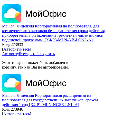
Mailion. Лицензия Корпоративная на пользователя, для
коммерческих заказчиков без ограничения срока действия,
приобретаемая при окончании трехлетней лицензионной
подписной программы. [X4-P3-MLN-NB-LONL-A]
Код:
273933
[
Авторизуйтесь
]
Авторизуйтесь, чтобы купить
Этот товар не может быть добавлен в
корзину, так как Вы не авторизованы.
Mailion. Лицензия Корпоративная расширенная на
пользователя для государственных заказчиков, сроком
действия 1 год [X4-P1-MLN-NGSE-LNL-A]
Код:
273946
[
Авторизуйтесь
]