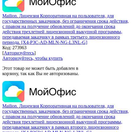
Mailion. Лицензия Корпоративная на пользователя, для
государственных заказчиков, без ограничения срока действия,
с правом на получение обновлений до окончания срока
действия трехлетней лицензионной выкупной программы,
передаваемая заказчику в рамках третьего лицензионного
периода. [X4-P3C-AD-MLN-NG-L3NL-G]
Код:
273963
[
Авторизуйтесь
]
Авторизуйтесь, чтобы купить
Этот товар не может быть добавлен в
корзину, так как Вы не авторизованы.
Mailion. Лицензия Корпоративная на пользователя, для
государственных заказчиков, без ограничения срока действия,
с правом на получение обновлений до окончания срока
действия трехлетней лицензионной выкупной программы,
передаваемая заказчику в рамках второго лицензионного