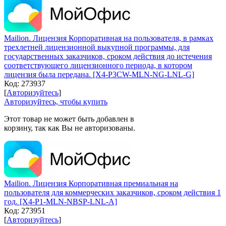
Mailion. Лицензия Корпоративная на пользователя, в рамках
трехлетней лицензионной выкупной программы, для
государственных заказчиков, сроком действия до истечения
соответствующего лицензионного периода, в котором
лицензия была передана. [X4-P3CW-MLN-NG-LNL-G]
Код:
273937
[
Авторизуйтесь
]
Авторизуйтесь, чтобы купить
Этот товар не может быть добавлен в
корзину, так как Вы не авторизованы.
Mailion. Лицензия Корпоративная премиальная на
пользователя для коммерческих заказчиков, сроком действия 1
год. [X4-P1-MLN-NBSP-LNL-A]
Код:
273951
[
Авторизуйтесь
]