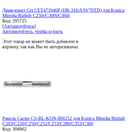
Драм-юнит Cet CET471046P (DR-316/AAV70TD) для Konica
Minolta Bizhub C250i/C300i/C360i
Код:
295725
[
Авторизуйтесь
]
Авторизуйтесь, чтобы купить
Этот товар не может быть добавлен в
корзину, так как Вы не авторизованы.
Ракель Cactus CS-BL-KON-BH252 для Konica Minolta Bizhub
C203/C220/С250/С252/С253/С280/С353/С360
Код:
304962