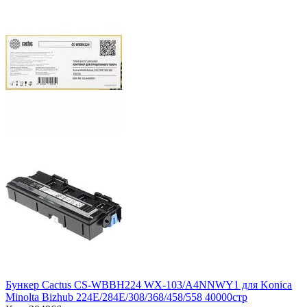
Бункер Cactus CS-WBBH224 WX-103/A4NNWY1 для Konica
Minolta Bizhub 224E/284E/308/368/458/558 40000стр