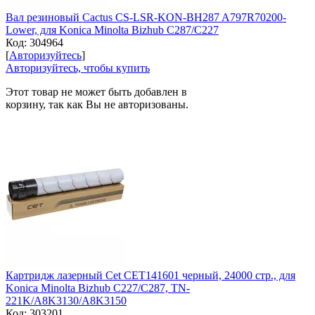
Вал резиновый Cactus CS-LSR-KON-BH287 A797R70200-
Lower, для Konica Minolta Bizhub C287/C227
Код:
304964
[
Авторизуйтесь
]
Авторизуйтесь, чтобы купить
Этот товар не может быть добавлен в
корзину, так как Вы не авторизованы.
Картридж лазерный Cet CET141601 черный, 24000 стр., для
Konica Minolta Bizhub C227/C287, TN-
221K/A8K3130/A8K3150
Код:
303201