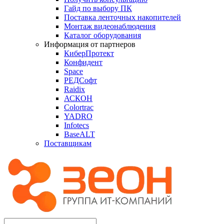
Гайд по выбору ПК
Поставка ленточных накопителей
Монтаж видеонаблюдения
Каталог оборудования
Информация от партнеров
КиберПротект
Конфидент
Space
РЕДСофт
Raidix
АСКОН
Colortrac
YADRO
Infotecs
BaseALT
Поставщикам