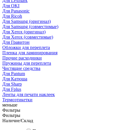
Для Lexmark
Для OKI
Для Panasonic
Для Ricoh
Для Samsung (оригинал)
Для Samsung (совместимые)
Для Xerox (оригинал)
Для Xerox (совместимые)
Для Гравитон
Обложки для переплета
Пленка для ламинирования
Прочие расходники
Пружины для переплета
Чистящие средства
Для Pantum
Для Катюша
Для Sharp
Для Fplus
Ленты для печати наклеек
Термоэтикетки
меньше
Фильтры
Фильтры
Наличие/Склад