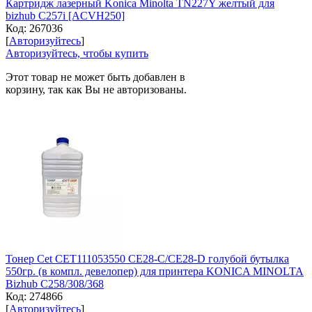
Картридж лазерный Konica Minolta TN227Y желтый для
bizhub C257i [ACVH250]
Код:
267036
[
Авторизуйтесь
]
Авторизуйтесь, чтобы купить
Этот товар не может быть добавлен в
корзину, так как Вы не авторизованы.
Тонер Cet CET111053550 CE28-C/CE28-D голубой бутылка
550гр. (в компл. девелопер) для принтера KONICA MINOLTA
Bizhub C258/308/368
Код:
274866
[
Авторизуйтесь
]