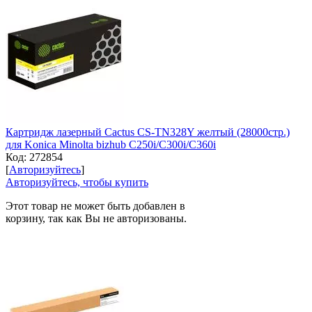
Картридж лазерный Cactus CS-TN328Y желтый (28000стр.)
для Konica Minolta bizhub C250i/C300i/C360i
Код:
272854
[
Авторизуйтесь
]
Авторизуйтесь, чтобы купить
Этот товар не может быть добавлен в
корзину, так как Вы не авторизованы.