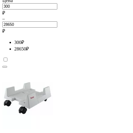
Цена
₽
–
₽
300
₽
28650
₽