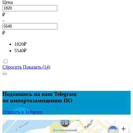
Цена
₽
–
₽
1820
₽
5540
₽
Сбросить
Показать (14)
Подпишись на наш Telegram
по импортозамещению ПО
Открыть в Telegram