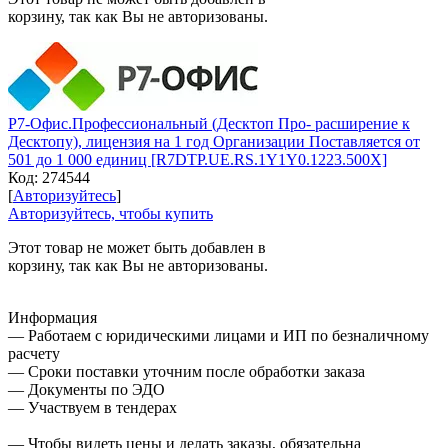
корзину, так как Вы не авторизованы.
Р7-Офис.Профессиональный (Десктоп Про- расширение к
Десктопу), лицензия на 1 год Организации Поставляется от
501 до 1 000 единиц [R7DTP.UE.RS.1Y1Y0.1223.500X]
Код:
274544
[
Авторизуйтесь
]
Авторизуйтесь, чтобы купить
Этот товар не может быть добавлен в
корзину, так как Вы не авторизованы.
Информация
— Работаем с юридическими лицами и ИП по безналичному
расчету
— Сроки поставки уточним после обработки заказа
— Документы по ЭДО
— Участвуем в тендерах
— Чтобы видеть цены и делать заказы, обязательна