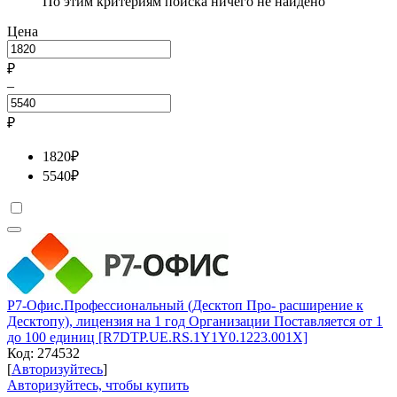
По этим критериям поиска ничего не найдено
Цена
₽
–
₽
1820
₽
5540
₽
Р7-Офис.Профессиональный (Десктоп Про- расширение к
Десктопу), лицензия на 1 год Организации Поставляется от 1
до 100 единиц [R7DTP.UE.RS.1Y1Y0.1223.001X]
Код:
274532
[
Авторизуйтесь
]
Авторизуйтесь, чтобы купить