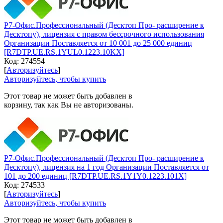
Р7-Офис.Профессиональный (Десктоп Про- расширение к
Десктопу), лицензия с правом бессрочного использования
Организации Поставляется от 10 001 до 25 000 единиц
[R7DTP.UE.RS.1YUL0.1223.10KX]
Код:
274554
[
Авторизуйтесь
]
Авторизуйтесь, чтобы купить
Этот товар не может быть добавлен в
корзину, так как Вы не авторизованы.
Р7-Офис.Профессиональный (Десктоп Про- расширение к
Десктопу), лицензия на 1 год Организации Поставляется от
101 до 200 единиц [R7DTP.UE.RS.1Y1Y0.1223.101X]
Код:
274533
[
Авторизуйтесь
]
Авторизуйтесь, чтобы купить
Этот товар не может быть добавлен в