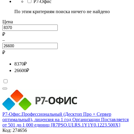
Р7-Офис
По этим критериям поиска ничего не найдено
Цена
₽
–
₽
8370
₽
26600
₽
Р7-Офис.Профессиональный (Десктоп Про + Сервер
оптимальный), лицензия на 1 год Организации Поставляется
от 501 до 1 000 единиц [R7PSO.UI.RS.1Y1Y0.1223.500X]
Код:
274656