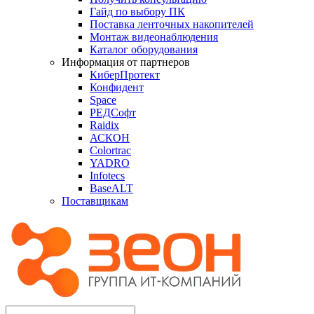
Гайд по выбору ПК
Поставка ленточных накопителей
Монтаж видеонаблюдения
Каталог оборудования
Информация от партнеров
КиберПротект
Конфидент
Space
РЕДСофт
Raidix
АСКОН
Colortrac
YADRO
Infotecs
BaseALT
Поставщикам